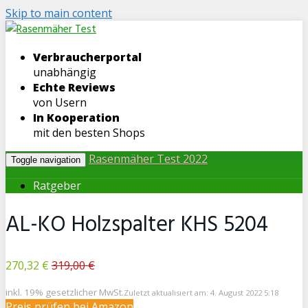
Skip to main content
Verbraucherportal
unabhängig
Echte Reviews
von Usern
In Kooperation
mit den besten Shops
Rasenmäher Test 2022
Toggle navigation
Ratgeber
AL-KO Holzspalter KHS 5204
270,32 €
319,00 €
inkl. 19% gesetzlicher MwSt.
Zuletzt aktualisiert am: 4. August 2022 5:18
Preis prüfen bei Amazon