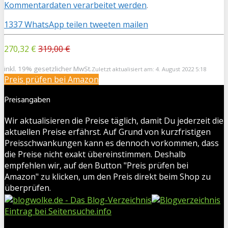
Kommentardaten verarbeitet werden
.
1337
WhatsApp
teilen
tweeten
mailen
270,32 €
319,00 €
inkl. 19% gesetzlicher MwSt.
Zuletzt aktualisiert am: 4. August 2022 5:18
Preis prüfen bei Amazon
Preisangaben
Wir aktualisieren die Preise täglich, damit Du jederzeit die
aktuellen Preise erfährst. Auf Grund von kurzfristigen
Preisschwankungen kann es dennoch vorkommen, dass
die Preise nicht exakt übereinstimmen. Deshalb
empfehlen wir, auf den Button "Preis prüfen bei
Amazon" zu klicken, um den Preis direkt beim Shop zu
überprüfen.
Eintrag bei Seitensuche.info