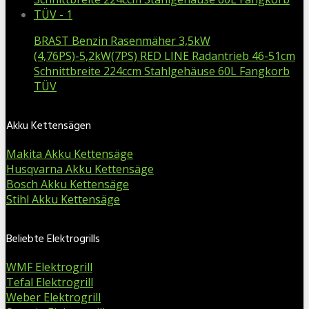
BRAST Benzin Rasenmäher 3,5kW
(4,76PS)-5,2kW(7PS) RED LINE Radantrieb 46-51cm
Schnittbreite 224ccm Stahlgehäuse 60L Fangkorb
TÜV
Akku Kettensägen
Makita Akku Kettensäge
Husqvarna Akku Kettensäge
Bosch Akku Kettensäge
Stihl Akku Kettensäge
Beliebte Elektrogrills
WMF Elektrogrill
Tefal Elektrogrill
Weber Elektrogrill