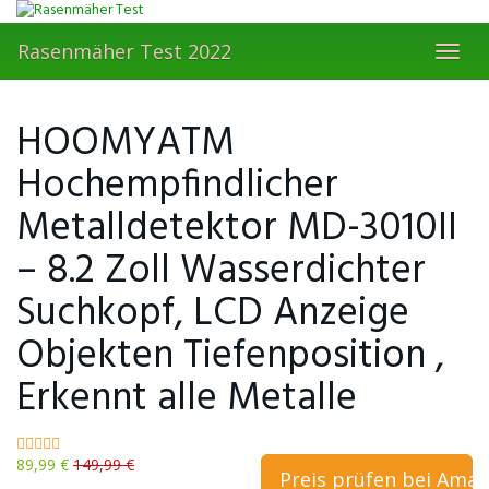
Skip
to
Rasenmäher Test 2022
main
Toggl
content
navig
HOOMYATM
Hochempfindlicher
Metalldetektor MD-3010II
– 8.2 Zoll Wasserdichter
Suchkopf, LCD Anzeige
Objekten Tiefenposition ,
Erkennt alle Metalle
89,99 €
149,99 €
Preis prüfen bei Ama