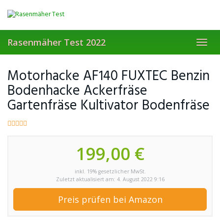
Skip
to
main
content
Rasenmäher Test 2022
Toggl
navig
Motorhacke AF140 FUXTEC Benzin
Bodenhacke Ackerfräse
Gartenfräse Kultivator Bodenfräse
199,00 €
inkl. 19% gesetzlicher MwSt.
Zuletzt aktualisiert am: 4. August 2022 9:16
Preis prüfen bei Amazon